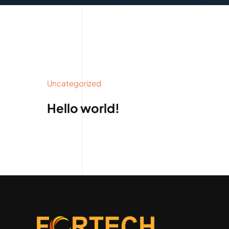
Uncategorized
Hello world!