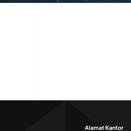
Alamat Kantor