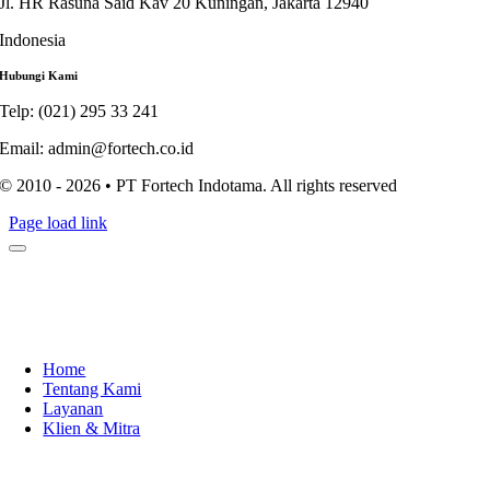
Jl. HR Rasuna Said Kav 20 Kuningan, Jakarta 12940
Indonesia
Hubungi Kami
Telp: (021) 295 33 241
Email: admin@fortech.co.id
© 2010 - 2026 • PT Fortech Indotama. All rights reserved
Page load link
Home
Tentang Kami
Layanan
Klien & Mitra